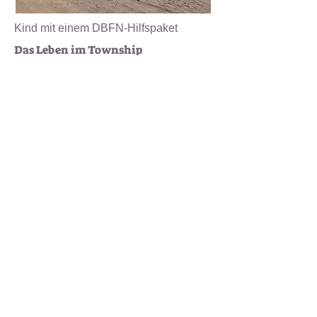
Kind mit einem DBFN-Hilfspaket
Das Leben im Township
Aber wie ist das Leben im Township
überhaupt? Alles nur Elend? Tony
erklärt: "I
ch denke, dass die
Menschen,
die dort leben, sich damit arrangieren.
Ich durfte dieses Jahr selbst in Tses* im
Township
in einer Hütte übernachten.
Es ist Wahnsinn: Die Menschen haben
teilweise keinen Strom und
fließend
Wasser, aber sie sind glücklich. Das
fasziniert mich."
"Besucht mich und unser Projekt,
wir freuen uns auf euch"
Wer sich das Projekt "Dein Ball für
Namibia" in Swakopmund näher
anschauen möchte kann sich gern bei
Tony melden (
dbfn@gmx.de
).
Sicherlich wird das einen Urlaub in
dem abwechslungsreichen